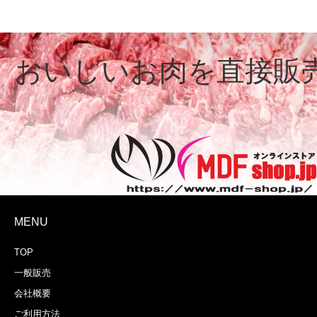
おいしいお肉を直接販
MENU
吟味した素材で作るオリジナルレシ
TOP
一般販売
会社概要
ご利用方法